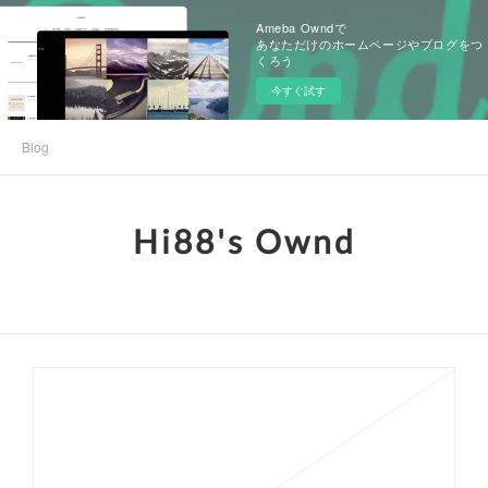
Ameba Owndで
あなただけのホームページやブログをつ
くろう
今すぐ試す
Blog
Hi88's Ownd